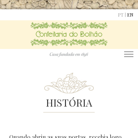
|
PT
EN
HISTÓRIA
Quando abriu as suas portas, recebia logo